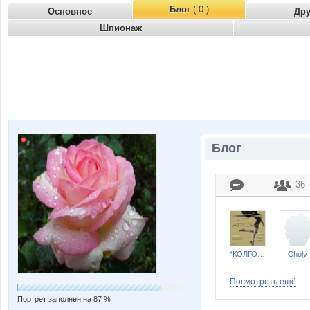
Блог
( 0 )
Основное
Др
Шпионаж
Блог
36
*КОЛГОТКИ и БЕЛЬЕ*
Choly
Посмотреть ещё
Портрет заполнен на 87 %