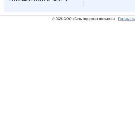
Марина81
Много@обуви
© 2026 ООО «Сеть городских порталов» ·
Реклама н