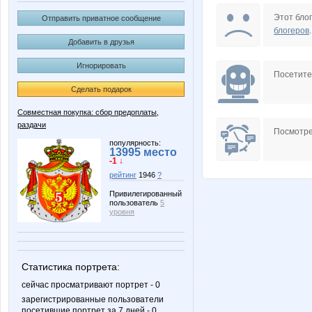
MamaNT
Mariett
Этот блог
Отправить приватное сообщение
блогеров
.
Добавить в друзья
Игнорировать
alexsol75
anaida
Посетит
Сделать подарок
Совместная покупка: сбор предоплаты,
раздачи
manyafe
natbor
Посмотре
популярность:
13995 место
-1 ↓
рейтинг
1946
?
анемона
басяш
Привилегированный
пользователь
5
уровня
Хасеки Хюрем Султан
Корпорация недви
Статистика портрета:
сейчас просматривают портрет - 0
зарегистрированные пользователи
посетившие портрет за 7 дней - 0